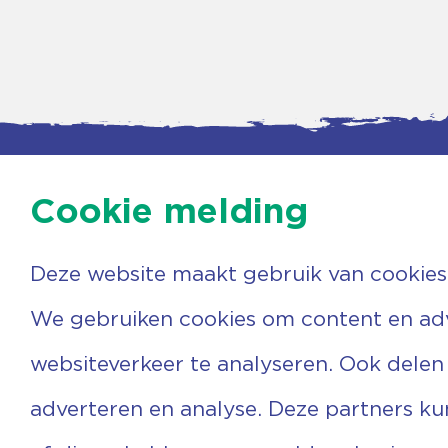
Cookie melding
Deze website maakt gebruik van cookies
Contac
Agenda
Beerzer
Nieuws
7731 PA
We gebruiken cookies om content en adve
Nieuwsbrief
0529 
Over ons
(06) 3
websiteverkeer te analyseren. Ook delen
Vrijwilligers
info@v
Ervaringen
adverteren en analyse. Deze partners k
Steun ons
Privacyverklaring