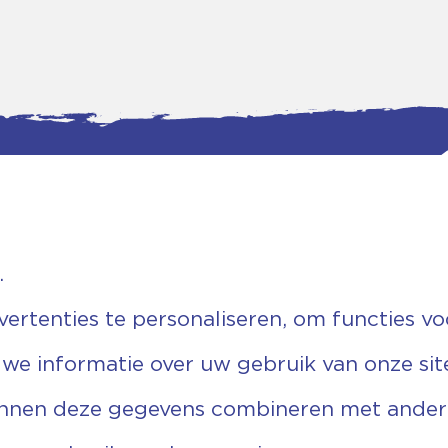
.
tgegevens
Bankgegevens
weg 5D.
KVK: 08173948
 Ommen
Fiscaal: 819280288
rtenties te personaliseren, om functies vo
455 767
Rek.nr: NL85RABO0127579230
9 03 22 63
t.n.v. Stichting Vechtgenoten
 we informatie over uw gebruik van onze sit
echtgenoten.nl
unnen deze gegevens combineren met andere 