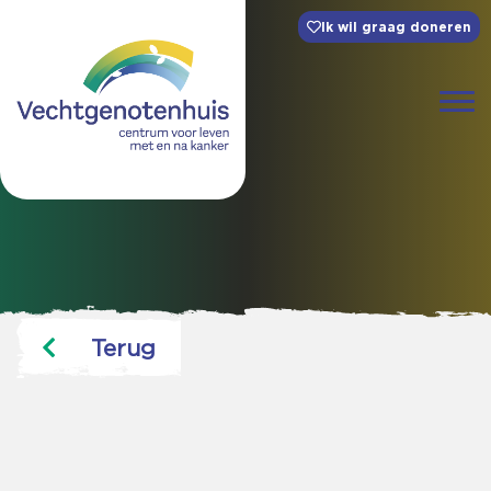
Ik wil graag doneren
Terug