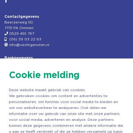
Contactgegevens
Beerzerweg 5D.
7731 PA Ommen
0529 455 767
(06) 39 03 22 63
info@vechtgenoten.nl
Bankgegevens
KVK: 08173948
Fiscaal: 819280288
Cookie melding
Rek.nr: NL85RABO0127579230
t.n.v. Stichting Vechtgenoten
Deze website maakt gebruik van cookies.
Copyright ©2026 Vechtgenoten
We gebruiken cookies om content en advertenties te
Ontwerp: StandOut Reclame
personaliseren, om functies voor social media te bieden en
om ons websiteverkeer te analyseren. Ook delen we
informatie over uw gebruik van onze site met onze partners
voor social media, adverteren en analyse. Deze partners
kunnen deze gegevens combineren met andere informatie die
u aan ze heeft verstrekt of die ze hebben verzameld op basis