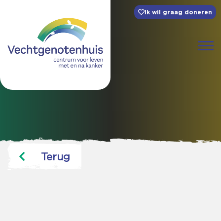
Ik wil graag doneren
Terug