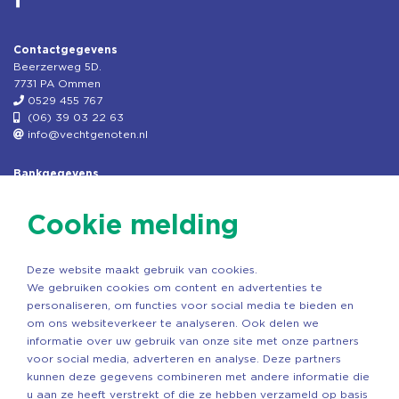
Contactgegevens
Beerzerweg 5D.
7731 PA Ommen
0529 455 767
(06) 39 03 22 63
info@vechtgenoten.nl
Bankgegevens
KVK: 08173948
Fiscaal: 819280288
Cookie melding
Rek.nr: NL85RABO0127579230
t.n.v. Stichting Vechtgenoten
Deze website maakt gebruik van cookies.
Copyright ©2026 Vechtgenoten
We gebruiken cookies om content en advertenties te
Ontwerp: StandOut Reclame
personaliseren, om functies voor social media te bieden en
om ons websiteverkeer te analyseren. Ook delen we
informatie over uw gebruik van onze site met onze partners
voor social media, adverteren en analyse. Deze partners
kunnen deze gegevens combineren met andere informatie die
u aan ze heeft verstrekt of die ze hebben verzameld op basis