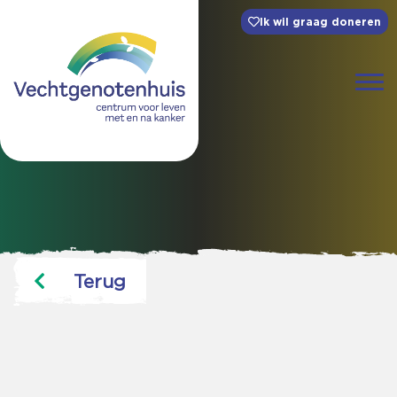
Ik wil graag doneren
Terug