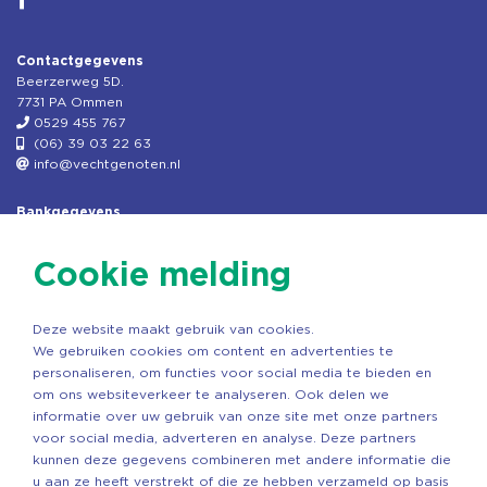
Contactgegevens
Beerzerweg 5D.
7731 PA Ommen
0529 455 767
(06) 39 03 22 63
info@vechtgenoten.nl
Bankgegevens
KVK: 08173948
Fiscaal: 819280288
Cookie melding
Rek.nr: NL85RABO0127579230
t.n.v. Stichting Vechtgenoten
Deze website maakt gebruik van cookies.
Copyright ©2026 Vechtgenoten
We gebruiken cookies om content en advertenties te
Ontwerp: StandOut Reclame
personaliseren, om functies voor social media te bieden en
om ons websiteverkeer te analyseren. Ook delen we
informatie over uw gebruik van onze site met onze partners
voor social media, adverteren en analyse. Deze partners
kunnen deze gegevens combineren met andere informatie die
u aan ze heeft verstrekt of die ze hebben verzameld op basis