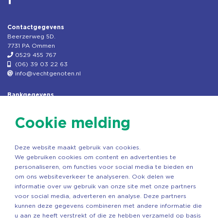
Contactgegevens
Beerzerweg 5D.
7731 PA Ommen
0529 455 767
(06) 39 03 22 63
info@vechtgenoten.nl
Bankgegevens
KVK: 08173948
Fiscaal: 819280288
Cookie melding
Rek.nr: NL85RABO0127579230
t.n.v. Stichting Vechtgenoten
Deze website maakt gebruik van cookies.
Copyright ©2026 Vechtgenoten
We gebruiken cookies om content en advertenties te
Ontwerp: StandOut Reclame
personaliseren, om functies voor social media te bieden en
om ons websiteverkeer te analyseren. Ook delen we
informatie over uw gebruik van onze site met onze partners
voor social media, adverteren en analyse. Deze partners
kunnen deze gegevens combineren met andere informatie die
u aan ze heeft verstrekt of die ze hebben verzameld op basis