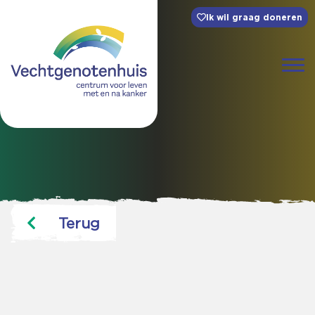
Ik wil graag doneren
Terug