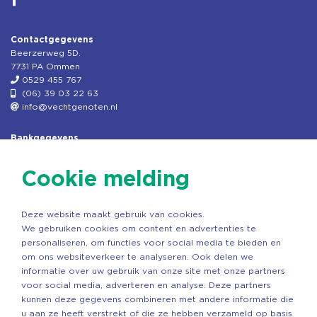
Contactgegevens
Beerzerweg 5D.
7731 PA Ommen
0529 455 767
(06) 39 03 22 63
info@vechtgenoten.nl
Bankgegevens
KVK: 08173948
Fiscaal: 819280288
Cookie melding
Rek.nr: NL85RABO0127579230
t.n.v. Stichting Vechtgenoten
Deze website maakt gebruik van cookies.
Copyright ©2026 Vechtgenoten
We gebruiken cookies om content en advertenties te
Ontwerp: StandOut Reclame
personaliseren, om functies voor social media te bieden en
om ons websiteverkeer te analyseren. Ook delen we
informatie over uw gebruik van onze site met onze partners
voor social media, adverteren en analyse. Deze partners
kunnen deze gegevens combineren met andere informatie die
u aan ze heeft verstrekt of die ze hebben verzameld op basis