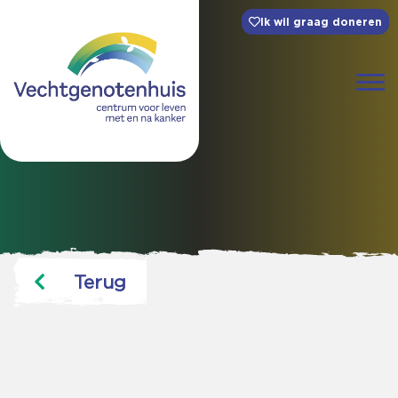
Ik wil graag doneren
Terug