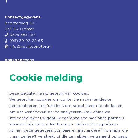
Contactgegevens
Beerzerweg 5D.
7731 PA Ommen
0529 455 767
(06) 39 03 22 63
info@vechtgenoten.nl
Bankgegevens
KVK: 08173948
Fiscaal: 819280288
Cookie melding
Rek.nr: NL85RABO0127579230
t.n.v. Stichting Vechtgenoten
Deze website maakt gebruik van cookies.
Copyright ©2026 Vechtgenoten
We gebruiken cookies om content en advertenties te
Ontwerp: StandOut Reclame
personaliseren, om functies voor social media te bieden en
om ons websiteverkeer te analyseren. Ook delen we
informatie over uw gebruik van onze site met onze partners
voor social media, adverteren en analyse. Deze partners
kunnen deze gegevens combineren met andere informatie die
u aan ze heeft verstrekt of die ze hebben verzameld op basis