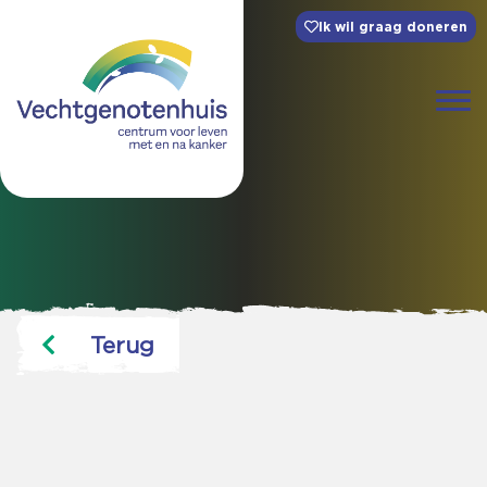
Ik wil graag doneren
Terug