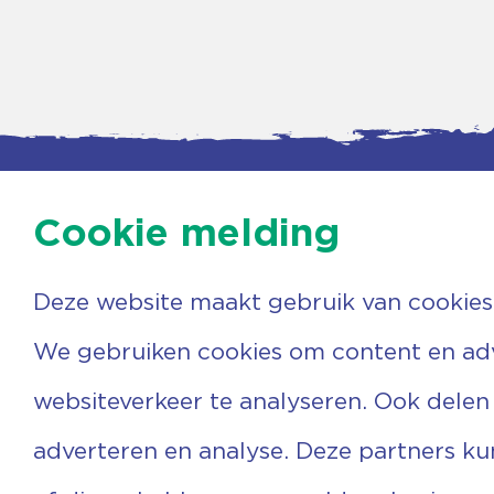
Cookie melding
Deze website maakt gebruik van cookies
Contac
Agenda
Beerzer
Nieuws
7731 PA
We gebruiken cookies om content en adve
Nieuwsbrief
0529 
Over ons
(06) 3
websiteverkeer te analyseren. Ook delen
Vrijwilligers
info@v
Ervaringen
adverteren en analyse. Deze partners k
Steun ons
Privacyverklaring