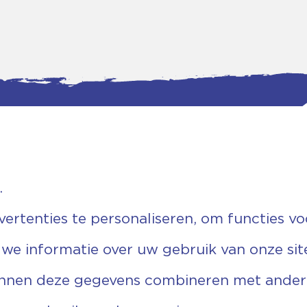
.
tgegevens
Bankgegevens
weg 5D.
KVK: 08173948
 Ommen
Fiscaal: 819280288
rtenties te personaliseren, om functies vo
455 767
Rek.nr: NL85RABO0127579230
9 03 22 63
t.n.v. Stichting Vechtgenoten
 we informatie over uw gebruik van onze sit
echtgenoten.nl
unnen deze gegevens combineren met andere 