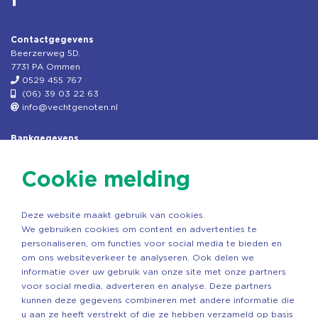
Contactgegevens
Beerzerweg 5D.
7731 PA Ommen
0529 455 767
(06) 39 03 22 63
info@vechtgenoten.nl
Bankgegevens
KVK: 08173948
Fiscaal: 819280288
Cookie melding
Rek.nr: NL85RABO0127579230
t.n.v. Stichting Vechtgenoten
Deze website maakt gebruik van cookies.
Copyright ©2026 Vechtgenoten
We gebruiken cookies om content en advertenties te
Ontwerp: StandOut Reclame
personaliseren, om functies voor social media te bieden en
om ons websiteverkeer te analyseren. Ook delen we
informatie over uw gebruik van onze site met onze partners
voor social media, adverteren en analyse. Deze partners
kunnen deze gegevens combineren met andere informatie die
u aan ze heeft verstrekt of die ze hebben verzameld op basis