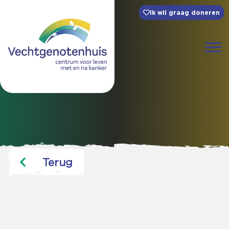
Ik wil graag doneren
Terug