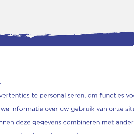
.
tgegevens
Bankgegevens
weg 5D.
KVK: 08173948
 Ommen
Fiscaal: 819280288
rtenties te personaliseren, om functies vo
455 767
Rek.nr: NL85RABO0127579230
9 03 22 63
t.n.v. Stichting Vechtgenoten
 we informatie over uw gebruik van onze sit
echtgenoten.nl
unnen deze gegevens combineren met andere 