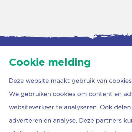
Cookie melding
Deze website maakt gebruik van cookies
Contac
Agenda
Beerzer
Nieuws
7731 PA
We gebruiken cookies om content en adve
Nieuwsbrief
0529 
Over ons
(06) 3
websiteverkeer te analyseren. Ook delen
Vrijwilligers
info@v
Ervaringen
adverteren en analyse. Deze partners k
Steun ons
Privacyverklaring