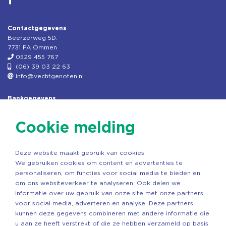
Contactgegevens
Beerzerweg 5D.
7731 PA Ommen
0529 455 767
(06) 39 03 22 63
info@vechtgenoten.nl
Bankgegevens
KVK: 08173948
Fiscaal: 819280288
Cookie melding
Rek.nr: NL85RABO0127579230
t.n.v. Stichting Vechtgenoten
Deze website maakt gebruik van cookies.
Copyright ©2026 Vechtgenoten
We gebruiken cookies om content en advertenties te
Ontwerp: StandOut Reclame
personaliseren, om functies voor social media te bieden en
om ons websiteverkeer te analyseren. Ook delen we
informatie over uw gebruik van onze site met onze partners
voor social media, adverteren en analyse. Deze partners
kunnen deze gegevens combineren met andere informatie die
u aan ze heeft verstrekt of die ze hebben verzameld op basis