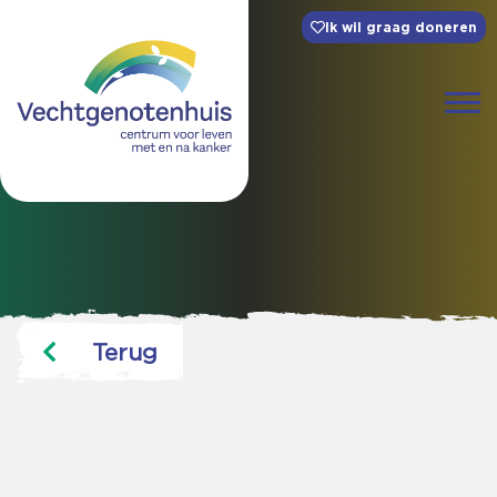
Ik wil graag doneren
Terug