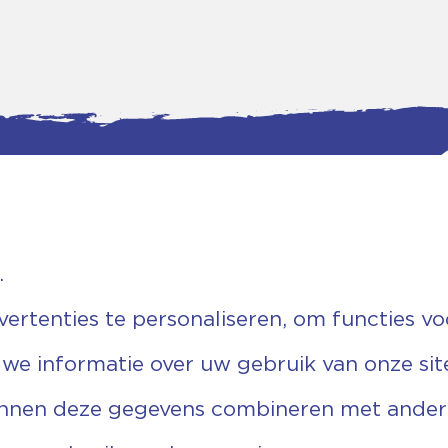
.
tgegevens
Bankgegevens
weg 5D.
KVK: 08173948
 Ommen
Fiscaal: 819280288
rtenties te personaliseren, om functies vo
455 767
Rek.nr: NL85RABO0127579230
9 03 22 63
t.n.v. Stichting Vechtgenoten
 we informatie over uw gebruik van onze sit
echtgenoten.nl
unnen deze gegevens combineren met andere 