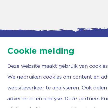
Cookie melding
Deze website maakt gebruik van cookies
Contac
Agenda
Beerzer
Nieuws
7731 PA
We gebruiken cookies om content en adve
Nieuwsbrief
0529 
Over ons
(06) 3
websiteverkeer te analyseren. Ook delen
Vrijwilligers
info@v
Ervaringen
adverteren en analyse. Deze partners k
Steun ons
Privacyverklaring