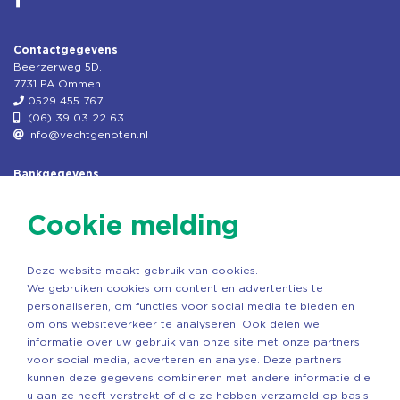
Contactgegevens
Beerzerweg 5D.
7731 PA Ommen
0529 455 767
(06) 39 03 22 63
info@vechtgenoten.nl
Bankgegevens
KVK: 08173948
Fiscaal: 819280288
Cookie melding
Rek.nr: NL85RABO0127579230
t.n.v. Stichting Vechtgenoten
Deze website maakt gebruik van cookies.
Copyright ©2026 Vechtgenoten
We gebruiken cookies om content en advertenties te
Ontwerp: StandOut Reclame
personaliseren, om functies voor social media te bieden en
om ons websiteverkeer te analyseren. Ook delen we
informatie over uw gebruik van onze site met onze partners
voor social media, adverteren en analyse. Deze partners
kunnen deze gegevens combineren met andere informatie die
u aan ze heeft verstrekt of die ze hebben verzameld op basis