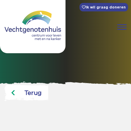
Ik wil graag doneren
Terug