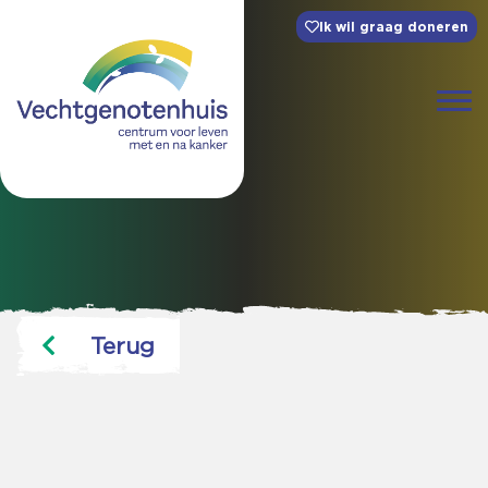
Ik wil graag doneren
Terug