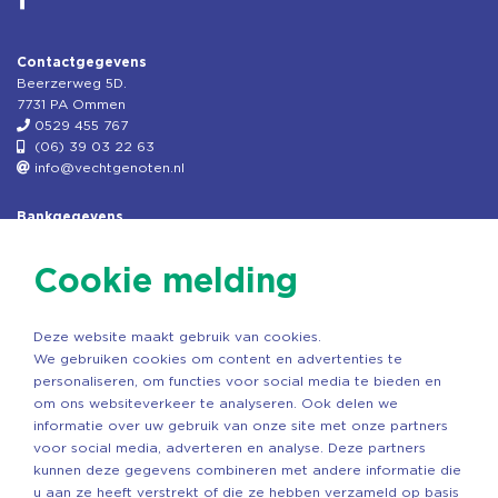
Contactgegevens
Beerzerweg 5D.
7731 PA Ommen
0529 455 767
(06) 39 03 22 63
info@vechtgenoten.nl
Bankgegevens
KVK: 08173948
Fiscaal: 819280288
Cookie melding
Rek.nr: NL85RABO0127579230
t.n.v. Stichting Vechtgenoten
Deze website maakt gebruik van cookies.
Copyright ©2026 Vechtgenoten
We gebruiken cookies om content en advertenties te
Ontwerp: StandOut Reclame
personaliseren, om functies voor social media te bieden en
om ons websiteverkeer te analyseren. Ook delen we
informatie over uw gebruik van onze site met onze partners
voor social media, adverteren en analyse. Deze partners
kunnen deze gegevens combineren met andere informatie die
u aan ze heeft verstrekt of die ze hebben verzameld op basis