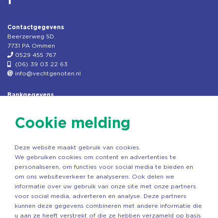
Contactgegevens
Beerzerweg 5D.
7731 PA Ommen
0529 455 767
(06) 39 03 22 63
info@vechtgenoten.nl
Bankgegevens
KVK: 08173948
Fiscaal: 819280288
Cookie melding
Rek.nr: NL85RABO0127579230
t.n.v. Stichting Vechtgenoten
Deze website maakt gebruik van cookies.
Copyright ©2026 Vechtgenoten
We gebruiken cookies om content en advertenties te
Ontwerp: StandOut Reclame
personaliseren, om functies voor social media te bieden en
om ons websiteverkeer te analyseren. Ook delen we
informatie over uw gebruik van onze site met onze partners
voor social media, adverteren en analyse. Deze partners
kunnen deze gegevens combineren met andere informatie die
u aan ze heeft verstrekt of die ze hebben verzameld op basis