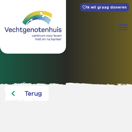
Ik wil graag doneren
Terug