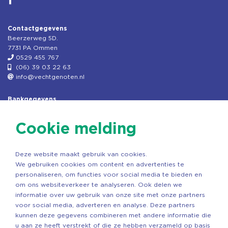
Contactgegevens
Beerzerweg 5D.
7731 PA Ommen
0529 455 767
(06) 39 03 22 63
info@vechtgenoten.nl
Bankgegevens
KVK: 08173948
Fiscaal: 819280288
Cookie melding
Rek.nr: NL85RABO0127579230
t.n.v. Stichting Vechtgenoten
Deze website maakt gebruik van cookies.
Copyright ©2026 Vechtgenoten
We gebruiken cookies om content en advertenties te
Ontwerp: StandOut Reclame
personaliseren, om functies voor social media te bieden en
om ons websiteverkeer te analyseren. Ook delen we
informatie over uw gebruik van onze site met onze partners
voor social media, adverteren en analyse. Deze partners
kunnen deze gegevens combineren met andere informatie die
u aan ze heeft verstrekt of die ze hebben verzameld op basis