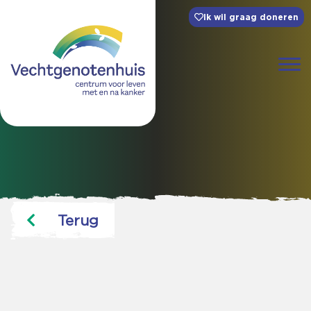
Ik wil graag doneren
Terug