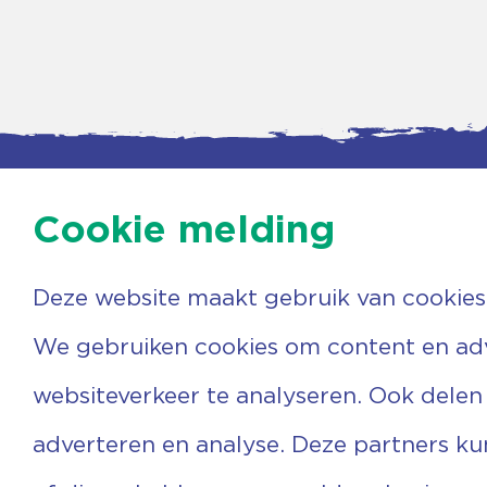
Cookie melding
Deze website maakt gebruik van cookies
Contac
Agenda
Beerzer
Nieuws
7731 PA
We gebruiken cookies om content en adve
Nieuwsbrief
0529 
Over ons
(06) 3
websiteverkeer te analyseren. Ook delen
Vrijwilligers
info@v
Ervaringen
adverteren en analyse. Deze partners k
Steun ons
Privacyverklaring