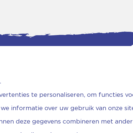
.
tgegevens
Bankgegevens
weg 5D.
KVK: 08173948
 Ommen
Fiscaal: 819280288
rtenties te personaliseren, om functies vo
455 767
Rek.nr: NL85RABO0127579230
9 03 22 63
t.n.v. Stichting Vechtgenoten
 we informatie over uw gebruik van onze sit
echtgenoten.nl
unnen deze gegevens combineren met andere 