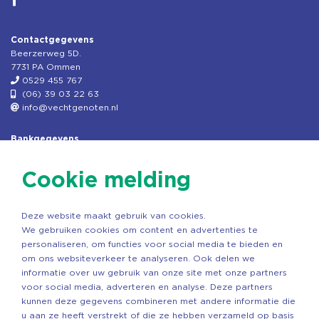
Contactgegevens
Beerzerweg 5D.
7731 PA Ommen
0529 455 767
(06) 39 03 22 63
info@vechtgenoten.nl
Bankgegevens
KVK: 08173948
Fiscaal: 819280288
Cookie melding
Rek.nr: NL85RABO0127579230
t.n.v. Stichting Vechtgenoten
Deze website maakt gebruik van cookies.
Copyright ©2026 Vechtgenoten
We gebruiken cookies om content en advertenties te
Ontwerp: StandOut Reclame
personaliseren, om functies voor social media te bieden en
om ons websiteverkeer te analyseren. Ook delen we
informatie over uw gebruik van onze site met onze partners
voor social media, adverteren en analyse. Deze partners
kunnen deze gegevens combineren met andere informatie die
u aan ze heeft verstrekt of die ze hebben verzameld op basis