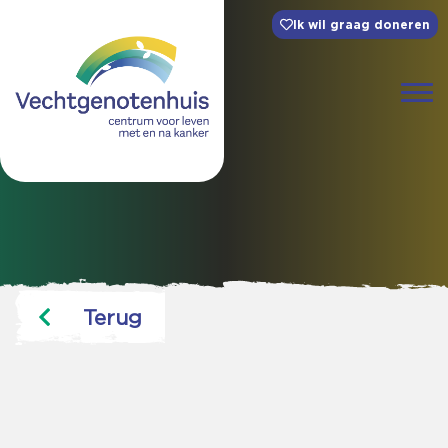
Ik wil graag doneren
Terug