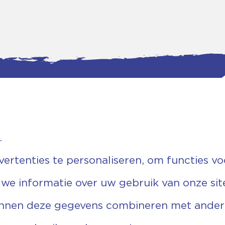
.
tgegevens
Bankgegevens
weg 5D.
KVK: 08173948
 Ommen
Fiscaal: 819280288
rtenties te personaliseren, om functies vo
455 767
Rek.nr: NL85RABO0127579230
9 03 22 63
t.n.v. Stichting Vechtgenoten
 we informatie over uw gebruik van onze sit
echtgenoten.nl
unnen deze gegevens combineren met andere 