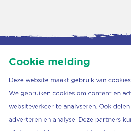
Cookie melding
Deze website maakt gebruik van cookies
Contac
Agenda
Beerzer
Nieuws
7731 PA
We gebruiken cookies om content en adve
Nieuwsbrief
0529 
Over ons
(06) 3
websiteverkeer te analyseren. Ook delen
Vrijwilligers
info@v
Ervaringen
adverteren en analyse. Deze partners k
Steun ons
Privacyverklaring