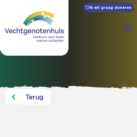
Ik wil graag doneren
Terug