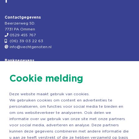
Contactgegevens
Beerzerweg 5D.
7731 PA Ommen
0529 455 767
(06) 39 03 22 63
info@vechtgenoten.nl
Bankgegevens
KVK: 08173948
Fiscaal: 819280288
Cookie melding
Rek.nr: NL85RABO0127579230
t.n.v. Stichting Vechtgenoten
Deze website maakt gebruik van cookies.
Copyright ©2026 Vechtgenoten
We gebruiken cookies om content en advertenties te
Ontwerp: StandOut Reclame
personaliseren, om functies voor social media te bieden en
om ons websiteverkeer te analyseren. Ook delen we
informatie over uw gebruik van onze site met onze partners
voor social media, adverteren en analyse. Deze partners
kunnen deze gegevens combineren met andere informatie die
u aan ze heeft verstrekt of die ze hebben verzameld op basis