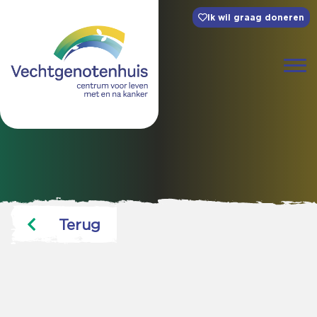
Ik wil graag doneren
Terug