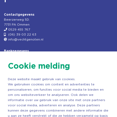
Contactgegevens
Beerzerweg 5D.
7731 PA Ommen
0529 455 767
(06) 39 03 22 63
info@vechtgenoten.nl
Bankgegevens
KVK: 08173948
Fiscaal: 819280288
Cookie melding
Rek.nr: NL85RABO0127579230
t.n.v. Stichting Vechtgenoten
Deze website maakt gebruik van cookies.
Copyright ©2026 Vechtgenoten
We gebruiken cookies om content en advertenties te
Ontwerp: StandOut Reclame
personaliseren, om functies voor social media te bieden en
om ons websiteverkeer te analyseren. Ook delen we
informatie over uw gebruik van onze site met onze partners
voor social media, adverteren en analyse. Deze partners
kunnen deze gegevens combineren met andere informatie die
u aan ze heeft verstrekt of die ze hebben verzameld op basis