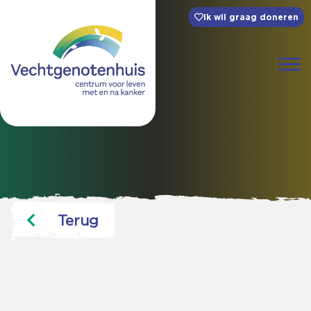
Ik wil graag doneren
Terug