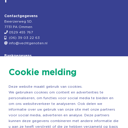
Contactgegevens
Beerzerweg 5D.
7731 PA Ommen
0529 455 767
(06) 39 03 22 63
info@vechtgenoten.nl
Bankgegevens
KVK: 08173948
Fiscaal: 819280288
Cookie melding
Rek.nr: NL85RABO0127579230
t.n.v. Stichting Vechtgenoten
Deze website maakt gebruik van cookies.
Copyright ©2026 Vechtgenoten
We gebruiken cookies om content en advertenties te
Ontwerp: StandOut Reclame
personaliseren, om functies voor social media te bieden en
om ons websiteverkeer te analyseren. Ook delen we
informatie over uw gebruik van onze site met onze partners
voor social media, adverteren en analyse. Deze partners
kunnen deze gegevens combineren met andere informatie die
u aan ze heeft verstrekt of die ze hebben verzameld op basis