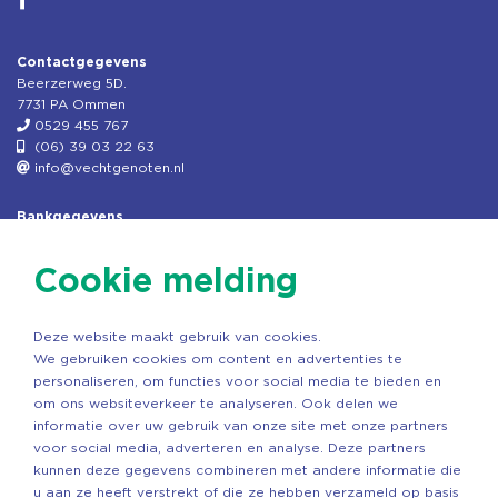
Contactgegevens
Beerzerweg 5D.
7731 PA Ommen
0529 455 767
(06) 39 03 22 63
info@vechtgenoten.nl
Bankgegevens
KVK: 08173948
Fiscaal: 819280288
Cookie melding
Rek.nr: NL85RABO0127579230
t.n.v. Stichting Vechtgenoten
Deze website maakt gebruik van cookies.
Copyright ©2026 Vechtgenoten
We gebruiken cookies om content en advertenties te
Ontwerp: StandOut Reclame
personaliseren, om functies voor social media te bieden en
om ons websiteverkeer te analyseren. Ook delen we
informatie over uw gebruik van onze site met onze partners
voor social media, adverteren en analyse. Deze partners
kunnen deze gegevens combineren met andere informatie die
u aan ze heeft verstrekt of die ze hebben verzameld op basis