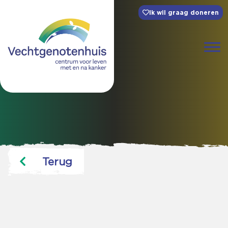
Ik wil graag doneren
Terug