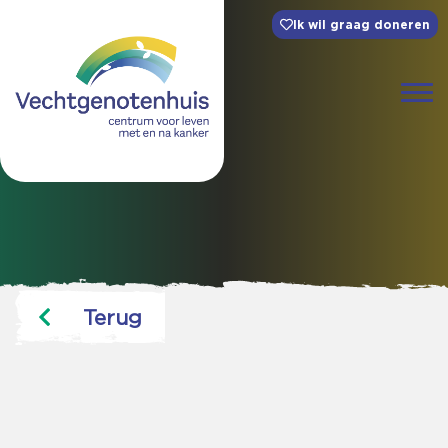
Ik wil graag doneren
Terug