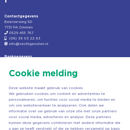
Contactgegevens
Beerzerweg 5D.
7731 PA Ommen
0529 455 767
(06) 39 03 22 63
info@vechtgenoten.nl
Bankgegevens
KVK: 08173948
Fiscaal: 819280288
Cookie melding
Rek.nr: NL85RABO0127579230
t.n.v. Stichting Vechtgenoten
Deze website maakt gebruik van cookies.
Copyright ©2026 Vechtgenoten
We gebruiken cookies om content en advertenties te
Ontwerp: StandOut Reclame
personaliseren, om functies voor social media te bieden en
om ons websiteverkeer te analyseren. Ook delen we
informatie over uw gebruik van onze site met onze partners
voor social media, adverteren en analyse. Deze partners
kunnen deze gegevens combineren met andere informatie die
u aan ze heeft verstrekt of die ze hebben verzameld op basis