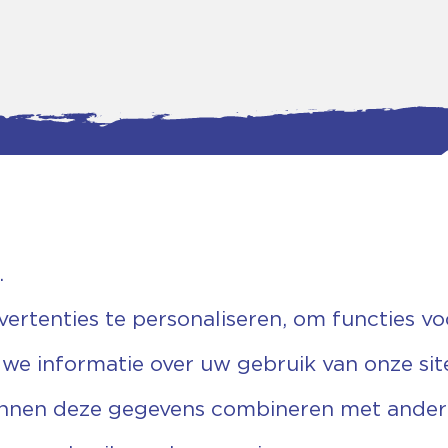
.
tgegevens
Bankgegevens
weg 5D.
KVK: 08173948
 Ommen
Fiscaal: 819280288
rtenties te personaliseren, om functies vo
455 767
Rek.nr: NL85RABO0127579230
9 03 22 63
t.n.v. Stichting Vechtgenoten
 we informatie over uw gebruik van onze sit
echtgenoten.nl
unnen deze gegevens combineren met andere 