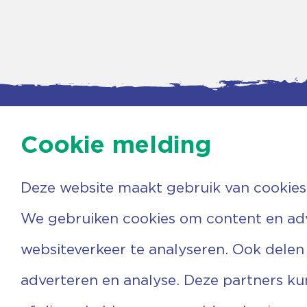
Cookie melding
Deze website maakt gebruik van cookies
Contac
Agenda
Beerzer
Nieuws
7731 PA
We gebruiken cookies om content en adve
Nieuwsbrief
0529 
Over ons
(06) 3
websiteverkeer te analyseren. Ook delen
Vrijwilligers
info@v
Ervaringen
adverteren en analyse. Deze partners k
Steun ons
Privacyverklaring