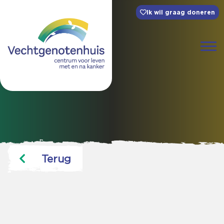
Ik wil graag doneren
Terug