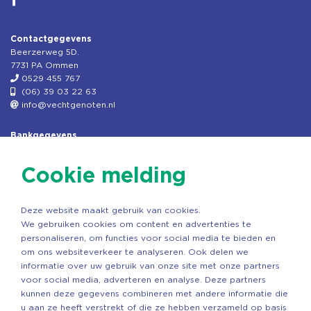
Contactgegevens
Beerzerweg 5D.
7731 PA Ommen
0529 455 767
(06) 39 03 22 63
info@vechtgenoten.nl
Bankgegevens
KVK: 08173948
Fiscaal: 819280288
Cookie melding
Rek.nr: NL85RABO0127579230
t.n.v. Stichting Vechtgenoten
Deze website maakt gebruik van cookies.
Copyright ©2026 Vechtgenoten
We gebruiken cookies om content en advertenties te
Ontwerp: StandOut Reclame
personaliseren, om functies voor social media te bieden en
om ons websiteverkeer te analyseren. Ook delen we
informatie over uw gebruik van onze site met onze partners
voor social media, adverteren en analyse. Deze partners
kunnen deze gegevens combineren met andere informatie die
u aan ze heeft verstrekt of die ze hebben verzameld op basis