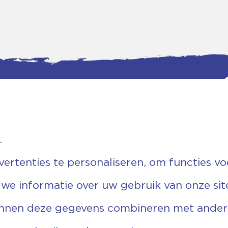
.
tgegevens
Bankgegevens
weg 5D.
KVK: 08173948
 Ommen
Fiscaal: 819280288
rtenties te personaliseren, om functies vo
455 767
Rek.nr: NL85RABO0127579230
9 03 22 63
t.n.v. Stichting Vechtgenoten
 we informatie over uw gebruik van onze sit
echtgenoten.nl
unnen deze gegevens combineren met andere 