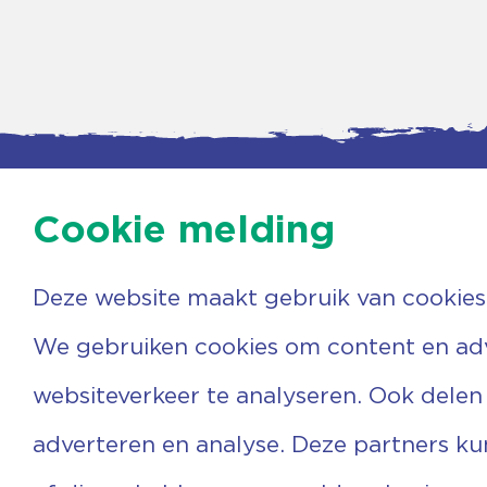
Cookie melding
Deze website maakt gebruik van cookies
Contac
Agenda
Beerzer
Nieuws
7731 PA
We gebruiken cookies om content en adve
Nieuwsbrief
0529 
Over ons
(06) 3
websiteverkeer te analyseren. Ook delen
Vrijwilligers
info@v
Ervaringen
adverteren en analyse. Deze partners k
Steun ons
Privacyverklaring