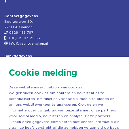
Contactgegevens
Beerzerweg 5D.
7731 PA Ommen
0529 455 767
(06) 39 03 22 63
info@vechtgenoten.nl
Bankgegevens
KVK: 08173948
Fiscaal: 819280288
Cookie melding
Rek.nr: NL85RABO0127579230
t.n.v. Stichting Vechtgenoten
Deze website maakt gebruik van cookies.
Copyright ©2026 Vechtgenoten
We gebruiken cookies om content en advertenties te
Ontwerp: StandOut Reclame
personaliseren, om functies voor social media te bieden en
om ons websiteverkeer te analyseren. Ook delen we
informatie over uw gebruik van onze site met onze partners
voor social media, adverteren en analyse. Deze partners
kunnen deze gegevens combineren met andere informatie die
u aan ze heeft verstrekt of die ze hebben verzameld op basis