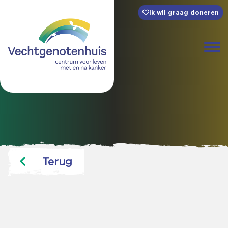
Ik wil graag doneren
Terug