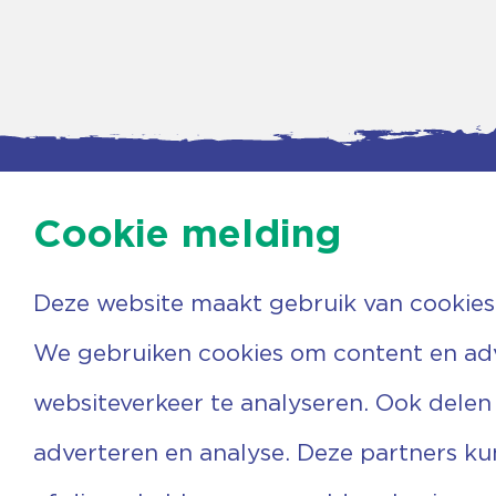
Cookie melding
Deze website maakt gebruik van cookies
Contac
Agenda
Beerzer
Nieuws
7731 PA
We gebruiken cookies om content en adve
Nieuwsbrief
0529 
Over ons
(06) 3
websiteverkeer te analyseren. Ook delen
Vrijwilligers
info@v
Ervaringen
adverteren en analyse. Deze partners k
Steun ons
Privacyverklaring