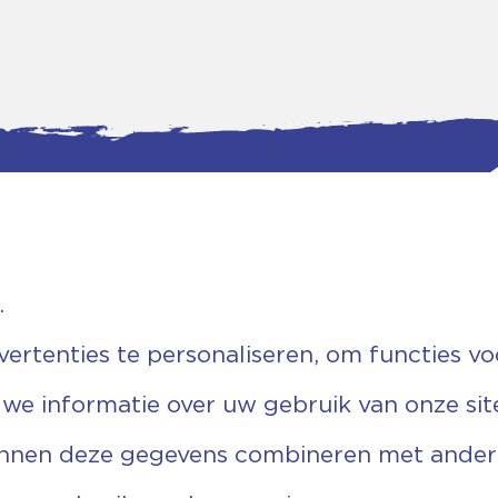
.
tgegevens
Bankgegevens
weg 5D.
KVK: 08173948
 Ommen
Fiscaal: 819280288
rtenties te personaliseren, om functies vo
455 767
Rek.nr: NL85RABO0127579230
9 03 22 63
t.n.v. Stichting Vechtgenoten
 we informatie over uw gebruik van onze sit
echtgenoten.nl
unnen deze gegevens combineren met andere 