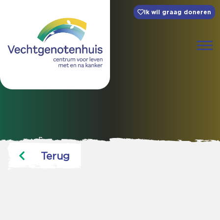
Ik wil graag doneren
Terug