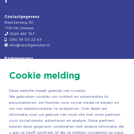
Contactgegevens
Beerzerweg 5D.
7731 PA Ommen
0529 455 767
(06) 39 03 22 63
info@vechtgenoten.nl
Bankgegevens
KVK: 08173948
Fiscaal: 819280288
Cookie melding
Rek.nr: NL85RABO0127579230
t.n.v. Stichting Vechtgenoten
Deze website maakt gebruik van cookies.
Copyright ©2026 Vechtgenoten
We gebruiken cookies om content en advertenties te
Ontwerp: StandOut Reclame
personaliseren, om functies voor social media te bieden en
om ons websiteverkeer te analyseren. Ook delen we
informatie over uw gebruik van onze site met onze partners
voor social media, adverteren en analyse. Deze partners
kunnen deze gegevens combineren met andere informatie die
u aan ze heeft verstrekt of die ze hebben verzameld op basis