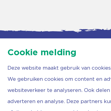
Cookie melding
Deze website maakt gebruik van cookies
Contac
Agenda
Beerzer
Nieuws
7731 PA
We gebruiken cookies om content en adve
Nieuwsbrief
0529 
Over ons
(06) 3
websiteverkeer te analyseren. Ook delen
Vrijwilligers
info@v
Ervaringen
adverteren en analyse. Deze partners k
Steun ons
Privacyverklaring