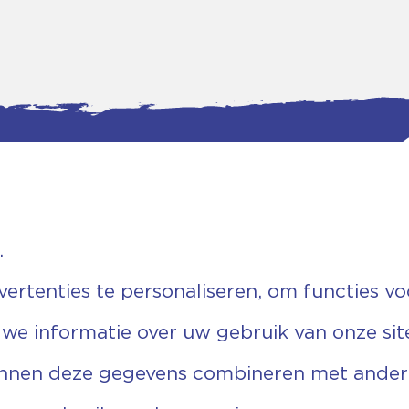
.
tgegevens
Bankgegevens
weg 5D.
KVK: 08173948
 Ommen
Fiscaal: 819280288
rtenties te personaliseren, om functies vo
455 767
Rek.nr: NL85RABO0127579230
9 03 22 63
t.n.v. Stichting Vechtgenoten
 we informatie over uw gebruik van onze sit
echtgenoten.nl
unnen deze gegevens combineren met andere 