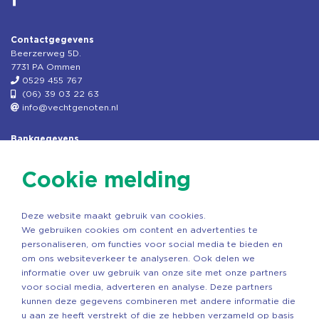
Contactgegevens
Beerzerweg 5D.
7731 PA Ommen
0529 455 767
(06) 39 03 22 63
info@vechtgenoten.nl
Bankgegevens
KVK: 08173948
Fiscaal: 819280288
Cookie melding
Rek.nr: NL85RABO0127579230
t.n.v. Stichting Vechtgenoten
Deze website maakt gebruik van cookies.
Copyright ©2026 Vechtgenoten
We gebruiken cookies om content en advertenties te
Ontwerp: StandOut Reclame
personaliseren, om functies voor social media te bieden en
om ons websiteverkeer te analyseren. Ook delen we
informatie over uw gebruik van onze site met onze partners
voor social media, adverteren en analyse. Deze partners
kunnen deze gegevens combineren met andere informatie die
u aan ze heeft verstrekt of die ze hebben verzameld op basis