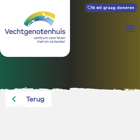
Ik wil graag doneren
Terug