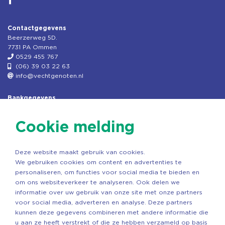
Contactgegevens
Beerzerweg 5D.
7731 PA Ommen
0529 455 767
(06) 39 03 22 63
info@vechtgenoten.nl
Bankgegevens
KVK: 08173948
Fiscaal: 819280288
Cookie melding
Rek.nr: NL85RABO0127579230
t.n.v. Stichting Vechtgenoten
Deze website maakt gebruik van cookies.
Copyright ©2026 Vechtgenoten
We gebruiken cookies om content en advertenties te
Ontwerp: StandOut Reclame
personaliseren, om functies voor social media te bieden en
om ons websiteverkeer te analyseren. Ook delen we
informatie over uw gebruik van onze site met onze partners
voor social media, adverteren en analyse. Deze partners
kunnen deze gegevens combineren met andere informatie die
u aan ze heeft verstrekt of die ze hebben verzameld op basis