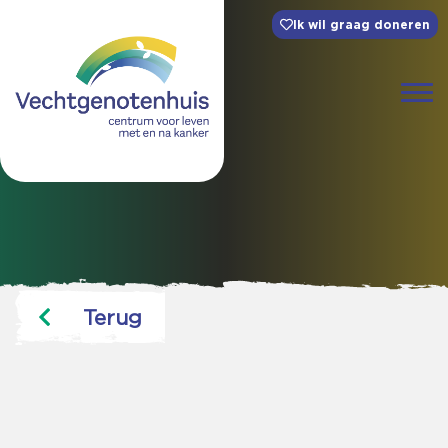
Ik wil graag doneren
Terug