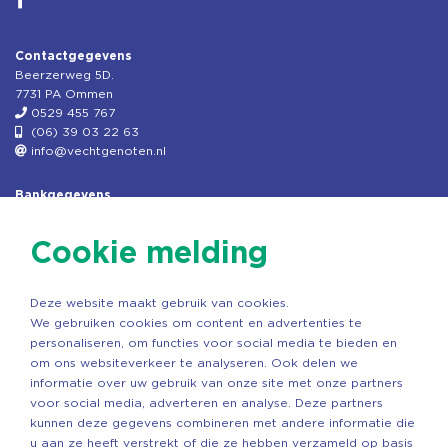
Contactgegevens
Beerzerweg 5D.
7731 PA Ommen
0529 455 767
(06) 39 03 22 63
info@vechtgenoten.nl
Bankgegevens
KVK: 08173948
Fiscaal: 819280288
Cookie melding
Rek.nr: NL85RABO0127579230
t.n.v. Stichting Vechtgenoten
Deze website maakt gebruik van cookies.
Copyright ©2026 Vechtgenoten
We gebruiken cookies om content en advertenties te
Ontwerp: StandOut Reclame
personaliseren, om functies voor social media te bieden en
om ons websiteverkeer te analyseren. Ook delen we
informatie over uw gebruik van onze site met onze partners
voor social media, adverteren en analyse. Deze partners
kunnen deze gegevens combineren met andere informatie die
u aan ze heeft verstrekt of die ze hebben verzameld op basis