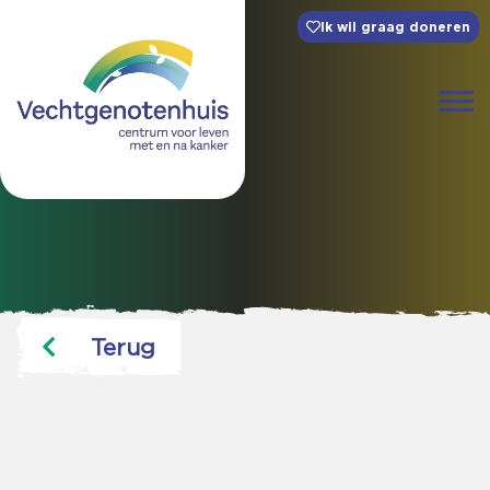
Ik wil graag doneren
Terug