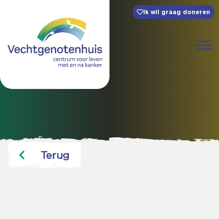
Ik wil graag doneren
Terug