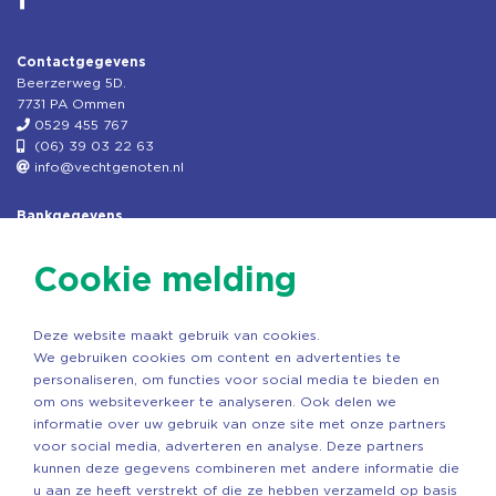
Contactgegevens
Beerzerweg 5D.
7731 PA Ommen
0529 455 767
(06) 39 03 22 63
info@vechtgenoten.nl
Bankgegevens
KVK: 08173948
Fiscaal: 819280288
Cookie melding
Rek.nr: NL85RABO0127579230
t.n.v. Stichting Vechtgenoten
Deze website maakt gebruik van cookies.
Copyright ©2026 Vechtgenoten
We gebruiken cookies om content en advertenties te
Ontwerp: StandOut Reclame
personaliseren, om functies voor social media te bieden en
om ons websiteverkeer te analyseren. Ook delen we
informatie over uw gebruik van onze site met onze partners
voor social media, adverteren en analyse. Deze partners
kunnen deze gegevens combineren met andere informatie die
u aan ze heeft verstrekt of die ze hebben verzameld op basis