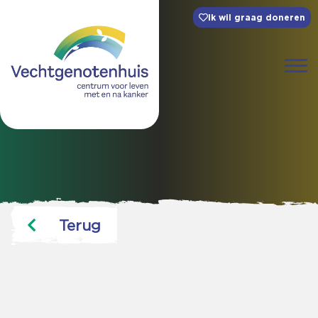
Ik wil graag doneren
Terug