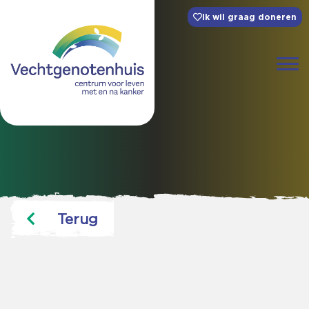
Ik wil graag doneren
Terug