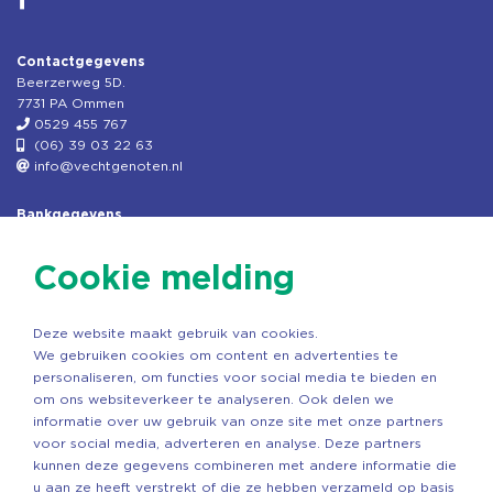
Contactgegevens
Beerzerweg 5D.
7731 PA Ommen
0529 455 767
(06) 39 03 22 63
info@vechtgenoten.nl
Bankgegevens
KVK: 08173948
Fiscaal: 819280288
Cookie melding
Rek.nr: NL85RABO0127579230
t.n.v. Stichting Vechtgenoten
Deze website maakt gebruik van cookies.
Copyright ©2026 Vechtgenoten
We gebruiken cookies om content en advertenties te
Ontwerp: StandOut Reclame
personaliseren, om functies voor social media te bieden en
om ons websiteverkeer te analyseren. Ook delen we
informatie over uw gebruik van onze site met onze partners
voor social media, adverteren en analyse. Deze partners
kunnen deze gegevens combineren met andere informatie die
u aan ze heeft verstrekt of die ze hebben verzameld op basis