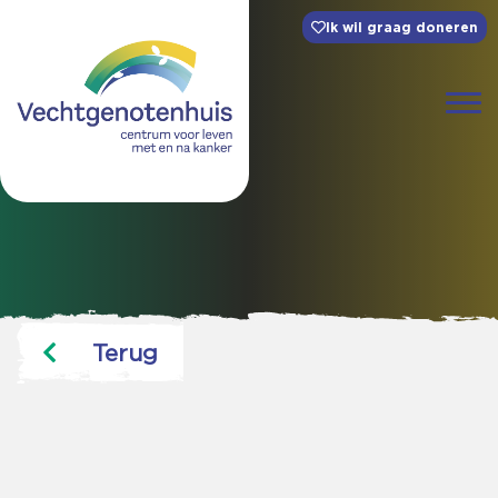
Ik wil graag doneren
Terug