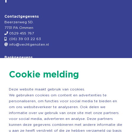
Contactgegevens
Beerzerweg 5D.
7731 PA Ommen
0529 455 767
(06) 39 03 22 63
info@vechtgenoten.nl
Bankgegevens
KVK: 08173948
Fiscaal: 819280288
Cookie melding
Rek.nr: NL85RABO0127579230
t.n.v. Stichting Vechtgenoten
Deze website maakt gebruik van cookies.
Copyright ©2026 Vechtgenoten
We gebruiken cookies om content en advertenties te
Ontwerp: StandOut Reclame
personaliseren, om functies voor social media te bieden en
om ons websiteverkeer te analyseren. Ook delen we
informatie over uw gebruik van onze site met onze partners
voor social media, adverteren en analyse. Deze partners
kunnen deze gegevens combineren met andere informatie die
u aan ze heeft verstrekt of die ze hebben verzameld op basis