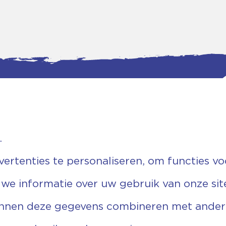
.
tgegevens
Bankgegevens
weg 5D.
KVK: 08173948
 Ommen
Fiscaal: 819280288
rtenties te personaliseren, om functies vo
455 767
Rek.nr: NL85RABO0127579230
9 03 22 63
t.n.v. Stichting Vechtgenoten
 we informatie over uw gebruik van onze sit
echtgenoten.nl
unnen deze gegevens combineren met andere 