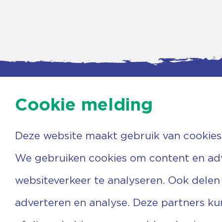
Cookie melding
Deze website maakt gebruik van cookies
Contac
Agenda
Beerzer
Nieuws
7731 PA
We gebruiken cookies om content en adve
Nieuwsbrief
0529 
Over ons
(06) 3
websiteverkeer te analyseren. Ook delen
Vrijwilligers
info@v
Ervaringen
adverteren en analyse. Deze partners k
Steun ons
Privacyverklaring