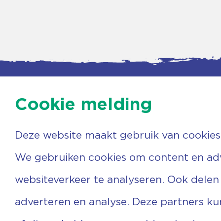
Cookie melding
Deze website maakt gebruik van cookies
Contac
Agenda
Beerzer
Nieuws
7731 PA
We gebruiken cookies om content en adve
Nieuwsbrief
0529 
Over ons
(06) 3
websiteverkeer te analyseren. Ook delen
Vrijwilligers
info@v
Ervaringen
adverteren en analyse. Deze partners k
Steun ons
Privacyverklaring