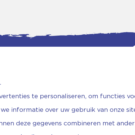
.
tgegevens
Bankgegevens
weg 5D.
KVK: 08173948
 Ommen
Fiscaal: 819280288
rtenties te personaliseren, om functies vo
455 767
Rek.nr: NL85RABO0127579230
9 03 22 63
t.n.v. Stichting Vechtgenoten
 we informatie over uw gebruik van onze sit
echtgenoten.nl
unnen deze gegevens combineren met andere 