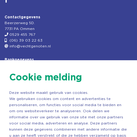
Contactgegevens
Beerzerweg 5D.
7731 PA Ommen
0529 455 767
(06) 39 03 22 63
info@vechtgenoten.nl
Bankgegevens
KVK: 08173948
Fiscaal: 819280288
Cookie melding
Rek.nr: NL85RABO0127579230
t.n.v. Stichting Vechtgenoten
Deze website maakt gebruik van cookies.
Copyright ©2026 Vechtgenoten
We gebruiken cookies om content en advertenties te
Ontwerp: StandOut Reclame
personaliseren, om functies voor social media te bieden en
om ons websiteverkeer te analyseren. Ook delen we
informatie over uw gebruik van onze site met onze partners
voor social media, adverteren en analyse. Deze partners
kunnen deze gegevens combineren met andere informatie die
u aan ze heeft verstrekt of die ze hebben verzameld op basis