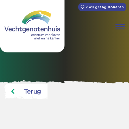
Ik wil graag doneren
Terug