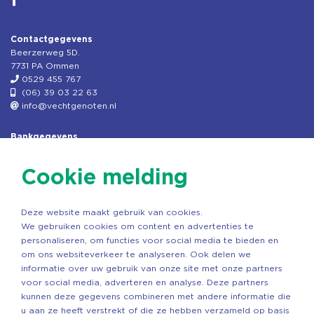
Contactgegevens
Beerzerweg 5D.
7731 PA Ommen
0529 455 767
(06) 39 03 22 63
info@vechtgenoten.nl
Bankgegevens
KVK: 08173948
Fiscaal: 819280288
Cookie melding
Rek.nr: NL85RABO0127579230
t.n.v. Stichting Vechtgenoten
Deze website maakt gebruik van cookies.
Copyright ©2026 Vechtgenoten
We gebruiken cookies om content en advertenties te
Ontwerp: StandOut Reclame
personaliseren, om functies voor social media te bieden en
om ons websiteverkeer te analyseren. Ook delen we
informatie over uw gebruik van onze site met onze partners
voor social media, adverteren en analyse. Deze partners
kunnen deze gegevens combineren met andere informatie die
u aan ze heeft verstrekt of die ze hebben verzameld op basis