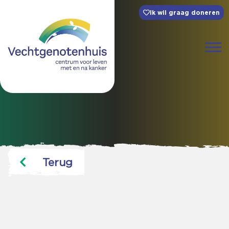
Ik wil graag doneren
Terug