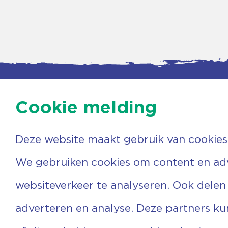
Cookie melding
Deze website maakt gebruik van cookies
Contac
Agenda
Beerzer
Nieuws
7731 PA
We gebruiken cookies om content en adve
Nieuwsbrief
0529 
Over ons
(06) 3
websiteverkeer te analyseren. Ook delen
Vrijwilligers
info@v
Ervaringen
adverteren en analyse. Deze partners k
Steun ons
Privacyverklaring