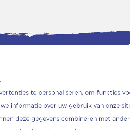
.
tgegevens
Bankgegevens
weg 5D.
KVK: 08173948
 Ommen
Fiscaal: 819280288
rtenties te personaliseren, om functies vo
455 767
Rek.nr: NL85RABO0127579230
9 03 22 63
t.n.v. Stichting Vechtgenoten
 we informatie over uw gebruik van onze sit
echtgenoten.nl
unnen deze gegevens combineren met andere 