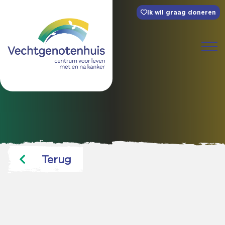
Ik wil graag doneren
Terug