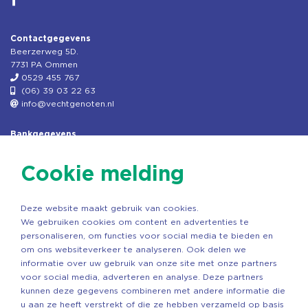
Contactgegevens
Beerzerweg 5D.
7731 PA Ommen
0529 455 767
(06) 39 03 22 63
info@vechtgenoten.nl
Bankgegevens
KVK: 08173948
Fiscaal: 819280288
Cookie melding
Rek.nr: NL85RABO0127579230
t.n.v. Stichting Vechtgenoten
Deze website maakt gebruik van cookies.
Copyright ©2026 Vechtgenoten
We gebruiken cookies om content en advertenties te
Ontwerp: StandOut Reclame
personaliseren, om functies voor social media te bieden en
om ons websiteverkeer te analyseren. Ook delen we
informatie over uw gebruik van onze site met onze partners
voor social media, adverteren en analyse. Deze partners
kunnen deze gegevens combineren met andere informatie die
u aan ze heeft verstrekt of die ze hebben verzameld op basis