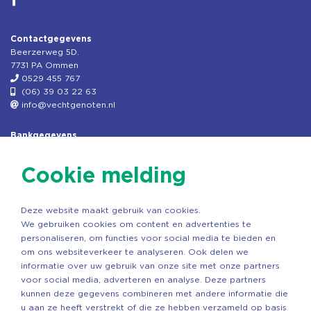
Contactgegevens
Beerzerweg 5D.
7731 PA Ommen
0529 455 767
(06) 39 03 22 63
info@vechtgenoten.nl
Bankgegevens
KVK: 08173948
Fiscaal: 819280288
Cookie melding
Rek.nr: NL85RABO0127579230
t.n.v. Stichting Vechtgenoten
Deze website maakt gebruik van cookies.
Copyright ©2026 Vechtgenoten
We gebruiken cookies om content en advertenties te
Ontwerp: StandOut Reclame
personaliseren, om functies voor social media te bieden en
om ons websiteverkeer te analyseren. Ook delen we
informatie over uw gebruik van onze site met onze partners
voor social media, adverteren en analyse. Deze partners
kunnen deze gegevens combineren met andere informatie die
u aan ze heeft verstrekt of die ze hebben verzameld op basis