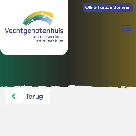
Ik wil graag doneren
Terug