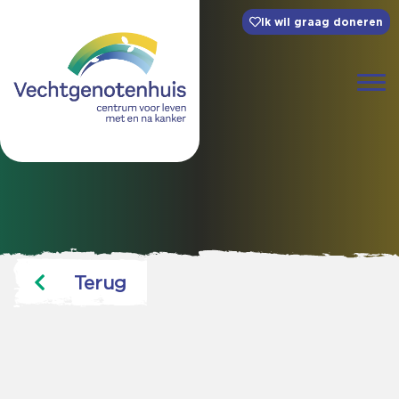
Ik wil graag doneren
Terug