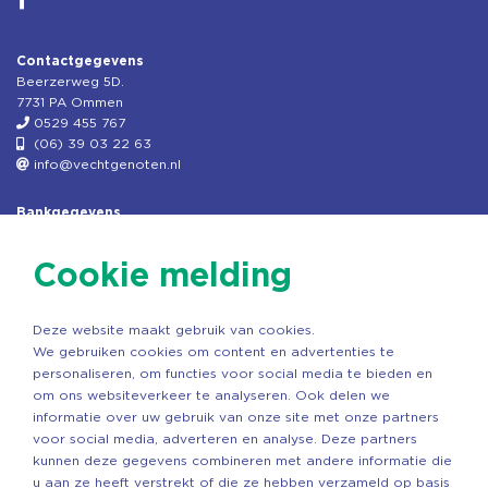
Contactgegevens
Beerzerweg 5D.
7731 PA Ommen
0529 455 767
(06) 39 03 22 63
info@vechtgenoten.nl
Bankgegevens
KVK: 08173948
Fiscaal: 819280288
Cookie melding
Rek.nr: NL85RABO0127579230
t.n.v. Stichting Vechtgenoten
Deze website maakt gebruik van cookies.
Copyright ©2026 Vechtgenoten
We gebruiken cookies om content en advertenties te
Ontwerp: StandOut Reclame
personaliseren, om functies voor social media te bieden en
om ons websiteverkeer te analyseren. Ook delen we
informatie over uw gebruik van onze site met onze partners
voor social media, adverteren en analyse. Deze partners
kunnen deze gegevens combineren met andere informatie die
u aan ze heeft verstrekt of die ze hebben verzameld op basis