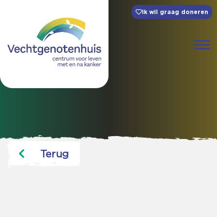
Ik wil graag doneren
Terug