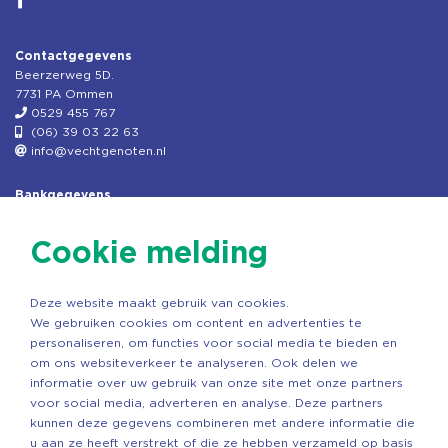
Contactgegevens
Beerzerweg 5D.
7731 PA Ommen
0529 455 767
(06) 39 03 22 63
info@vechtgenoten.nl
Bankgegevens
KVK: 08173948
Fiscaal: 819280288
Cookie melding
Rek.nr: NL85RABO0127579230
t.n.v. Stichting Vechtgenoten
Deze website maakt gebruik van cookies.
Copyright ©2026 Vechtgenoten
We gebruiken cookies om content en advertenties te
Ontwerp: StandOut Reclame
personaliseren, om functies voor social media te bieden en
om ons websiteverkeer te analyseren. Ook delen we
informatie over uw gebruik van onze site met onze partners
voor social media, adverteren en analyse. Deze partners
kunnen deze gegevens combineren met andere informatie die
u aan ze heeft verstrekt of die ze hebben verzameld op basis