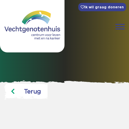
Ik wil graag doneren
Terug