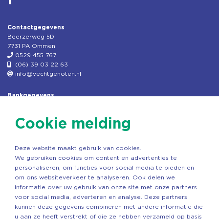
Contactgegevens
Beerzerweg 5D.
7731 PA Ommen
0529 455 767
(06) 39 03 22 63
info@vechtgenoten.nl
Bankgegevens
KVK: 08173948
Fiscaal: 819280288
Cookie melding
Rek.nr: NL85RABO0127579230
t.n.v. Stichting Vechtgenoten
Deze website maakt gebruik van cookies.
Copyright ©2026 Vechtgenoten
We gebruiken cookies om content en advertenties te
Ontwerp: StandOut Reclame
personaliseren, om functies voor social media te bieden en
om ons websiteverkeer te analyseren. Ook delen we
informatie over uw gebruik van onze site met onze partners
voor social media, adverteren en analyse. Deze partners
kunnen deze gegevens combineren met andere informatie die
u aan ze heeft verstrekt of die ze hebben verzameld op basis