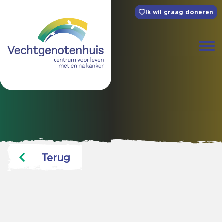
Ik wil graag doneren
Terug