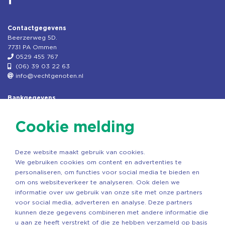
Contactgegevens
Beerzerweg 5D.
7731 PA Ommen
0529 455 767
(06) 39 03 22 63
info@vechtgenoten.nl
Bankgegevens
KVK: 08173948
Fiscaal: 819280288
Cookie melding
Rek.nr: NL85RABO0127579230
t.n.v. Stichting Vechtgenoten
Deze website maakt gebruik van cookies.
Copyright ©2026 Vechtgenoten
We gebruiken cookies om content en advertenties te
Ontwerp: StandOut Reclame
personaliseren, om functies voor social media te bieden en
om ons websiteverkeer te analyseren. Ook delen we
informatie over uw gebruik van onze site met onze partners
voor social media, adverteren en analyse. Deze partners
kunnen deze gegevens combineren met andere informatie die
u aan ze heeft verstrekt of die ze hebben verzameld op basis