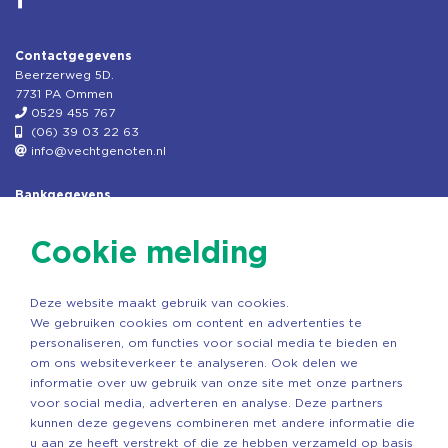
Contactgegevens
Beerzerweg 5D.
7731 PA Ommen
0529 455 767
(06) 39 03 22 63
info@vechtgenoten.nl
Bankgegevens
KVK: 08173948
Fiscaal: 819280288
Cookie melding
Rek.nr: NL85RABO0127579230
t.n.v. Stichting Vechtgenoten
Deze website maakt gebruik van cookies.
Copyright ©2026 Vechtgenoten
We gebruiken cookies om content en advertenties te
Ontwerp: StandOut Reclame
personaliseren, om functies voor social media te bieden en
om ons websiteverkeer te analyseren. Ook delen we
informatie over uw gebruik van onze site met onze partners
voor social media, adverteren en analyse. Deze partners
kunnen deze gegevens combineren met andere informatie die
u aan ze heeft verstrekt of die ze hebben verzameld op basis