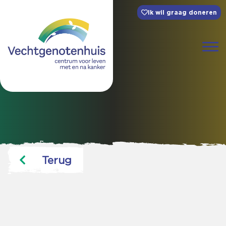
Ik wil graag doneren
Terug